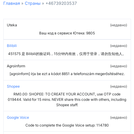
Главная
»
Страны
»
+46739203537
Uteka
недавно
Ваш код в сервисе Ютека: 9805
Bilibili
недавно
451575 是 Bilibili的验证码，15分钟内有效，仅用于登录，请勿告知他人。
Agroinform
недавно
[agroinform] írja be ezt a kódot 8851 a telefonszám megerősítéséhez.
Shopee
недавно
RM0.00: SHOPEE: TO CREATE YOUR ACCOUNT, use OTP code
019444. Valid for 15 mins. NEVER share this code with others, including
Shopee staff.
Google Voice
недавно
Code to complete the Google Voice setup: 114780