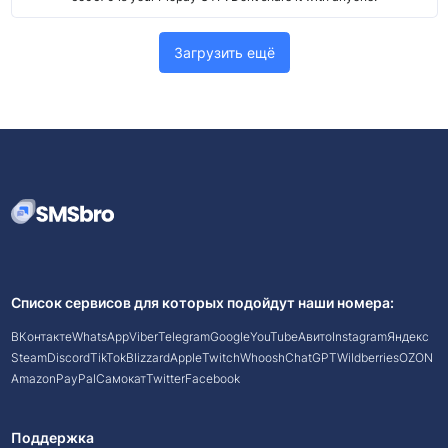
Загрузить ещё
Список сервисов для которых подойдут наши номера:
ВКонтакте
WhatsApp
Viber
Telegram
Google
YouTube
Авито
Instagram
Яндекс
Steam
Discord
TikTok
Blizzard
Apple
Twitch
Whoosh
ChatGPT
Wildberries
OZON
Amazon
PayPal
Самокат
Twitter
Facebook
Поддержка