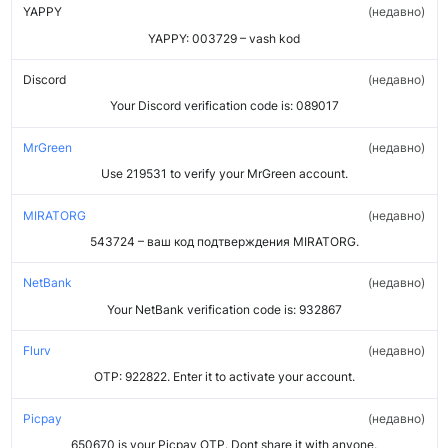
YAPPY
недавно
YAPPY: 003729 – vash kod
Discord
недавно
Your Discord verification code is: 089017
MrGreen
недавно
Use 219531 to verify your MrGreen account.
MIRATORG
недавно
543724 – ваш код подтверждения MIRATORG.
NetBank
недавно
Your NetBank verification code is: 932867
Flurv
недавно
OTP: 922822. Enter it to activate your account.
Picpay
недавно
650670 is your Picpay OTP. Dont share it with anyone.