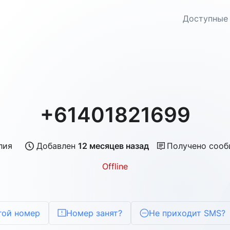
Доступные
+61401821699
лия
Добавлен
12 месяцев назад
Получено соо
Offline
гой номер
Номер занят?
Не приходит SMS?