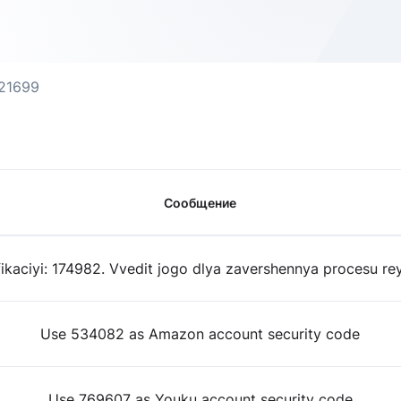
21699
Сообщение
ikaciyi: 174982. Vvedit jogo dlya zavershennya procesu rey
Use 534082 as Amazon account security code
Use 769607 as Youku account security code