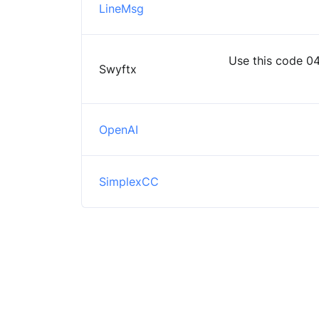
LineMsg
Use this code 04
Swyftx
OpenAI
SimplexCC