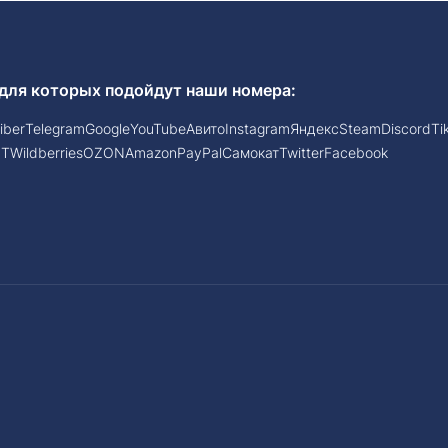
для которых подойдут наши номера:
iber
Telegram
Google
YouTube
Авито
Instagram
Яндекс
Steam
Discord
Ti
PT
Wildberries
OZON
Amazon
PayPal
Самокат
Twitter
Facebook