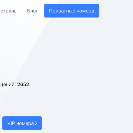
 страны
Блог
Приватные номера
бщений:
2652
VIP номера