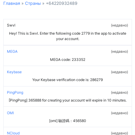
Главная
»
Страны
»
+64220932489
Swvl
недавно
Hey! This is Swvl. Enter the following code 2779 in the app to activate
your account.
MEGA
недавно
MEGA code: 233352
Keybase
недавно
Your Keybase verification code is: 286279
PingPong
недавно
[PingPong] 365888 for creating your account will expire in 10 minutes.
OMI
недавно
[omi] 驗證碼：456580
NCloud
недавно