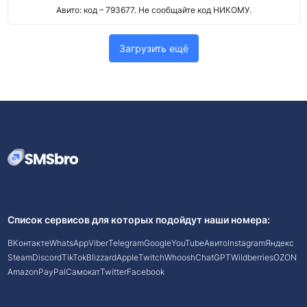
Авито: код – 793677. Не сообщайте код НИКОМУ.
Загрузить ещё
Список сервисов для которых подойдут наши номера:
ВКонтакте
WhatsApp
Viber
Telegram
Google
YouTube
Авито
Instagram
Яндекс
Steam
Discord
TikTok
Blizzard
Apple
Twitch
Whoosh
ChatGPT
Wildberries
OZON
Amazon
PayPal
Самокат
Twitter
Facebook