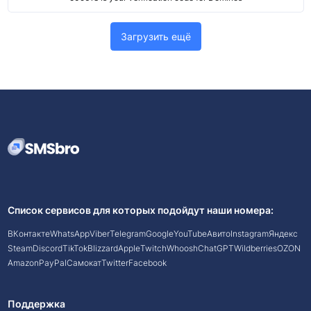
Загрузить ещё
Список сервисов для которых подойдут наши номера:
ВКонтакте
WhatsApp
Viber
Telegram
Google
YouTube
Авито
Instagram
Яндекс
Steam
Discord
TikTok
Blizzard
Apple
Twitch
Whoosh
ChatGPT
Wildberries
OZON
Amazon
PayPal
Самокат
Twitter
Facebook
Поддержка