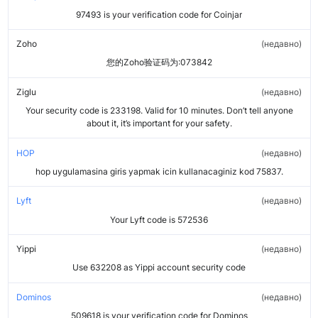
97493 is your verification code for Coinjar
Zoho
недавно
您的Zoho验证码为:073842
Ziglu
недавно
Your security code is 233198. Valid for 10 minutes. Don’t tell anyone
about it, it’s important for your safety.
HOP
недавно
hop uygulamasina giris yapmak icin kullanacaginiz kod 75837.
Lyft
недавно
Your Lyft code is 572536
Yippi
недавно
Use 632208 as Yippi account security code
Dominos
недавно
509618 is your verification code for Dominos