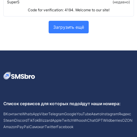
SuperS
недавно
Code for verification: 4194. Welcome to our site!
Загрузить ещё
Список сервисов для которых подойдут наши номера:
ВКонтакте
WhatsApp
Viber
Telegram
Google
YouTube
Авито
Instagram
Яндекс
Steam
Discord
TikTok
Blizzard
Apple
Twitch
Whoosh
ChatGPT
Wildberries
OZON
Amazon
PayPal
Самокат
Twitter
Facebook