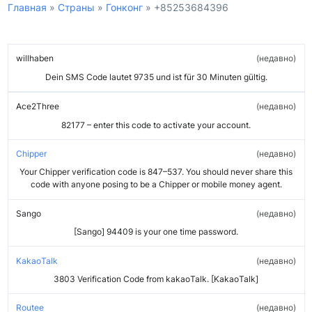
Главная
»
Страны
»
Гонконг
»
+85253684396
willhaben
недавно
Dein SMS Code lautet 9735 und ist für 30 Minuten gültig.
Ace2Three
недавно
82177 – enter this code to activate your account.
Chipper
недавно
Your Chipper verification code is 847–537. You should never share this
code with anyone posing to be a Chipper or mobile money agent.
Sango
недавно
[Sango] 94409 is your one time password.
KakaoTalk
недавно
3803 Verification Code from kakaoTalk. [KakaoTalk]
Routee
недавно