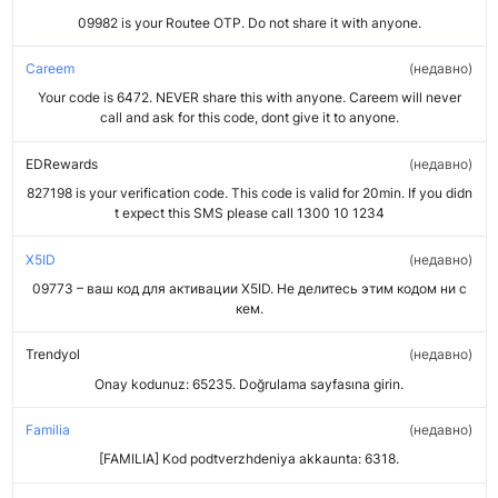
09982 is your Routee OTP. Do not share it with anyone.
Careem
недавно
Your code is 6472. NEVER share this with anyone. Careem will never
call and ask for this code, dont give it to anyone.
EDRewards
недавно
827198 is your verification code. This code is valid for 20min. If you didn
t expect this SMS please call 1300 10 1234
X5ID
недавно
09773 – ваш код для активации X5ID. Не делитесь этим кодом ни с
кем.
Trendyol
недавно
Onay kodunuz: 65235. Doğrulama sayfasına girin.
Familia
недавно
[FAMILIA] Kod podtverzhdeniya akkaunta: 6318.