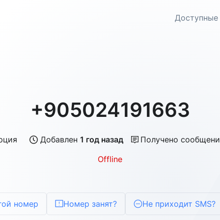
Доступные
+905024191663
рция
Добавлен
1 год назад
Получено сообщени
Offline
гой номер
Номер занят?
Не приходит SMS?