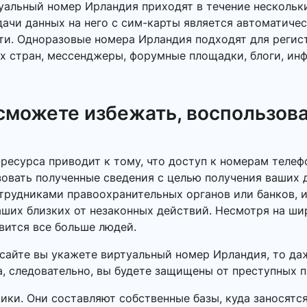
альный номер Ирландия приходят в течение нескольки
ачи данных на него с сим-карты является автоматичес
ти. Одноразовые номера Ирландия подходят для регис
х стран, мессенджеры, форумные площадки, блоги, ин
 сможете избежать, воспользов
-ресурса приводит к тому, что доступ к номерам теле
овать полученные сведения с целью получения ваших д
трудниками правоохранительных органов или банков, 
ваших близких от незаконных действий. Несмотря на 
вится все больше людей.
сайте вы укажете виртуальный номер Ирландия, то даж
а, следовательно, вы будете защищены от преступных 
ки. Они составляют собственные базы, куда заносятс