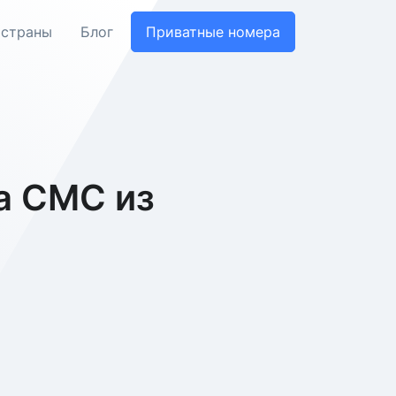
 страны
Блог
Приватные номера
а СМС из