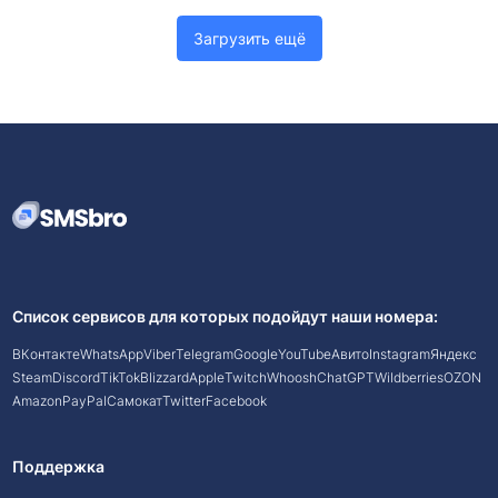
Загрузить ещё
Список сервисов для которых подойдут наши номера:
ВКонтакте
WhatsApp
Viber
Telegram
Google
YouTube
Авито
Instagram
Яндекс
Steam
Discord
TikTok
Blizzard
Apple
Twitch
Whoosh
ChatGPT
Wildberries
OZON
Amazon
PayPal
Самокат
Twitter
Facebook
Поддержка