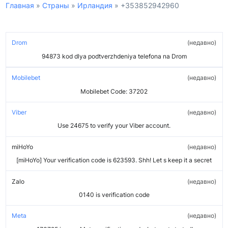
Главная
»
Страны
»
Ирландия
»
+353852942960
Drom
недавно
94873 kod dlya podtverzhdeniya telefona na Drom
Mobilebet
недавно
Mobilebet Code: 37202
Viber
недавно
Use 24675 to verify your Viber account.
miHoYo
недавно
[miHoYo] Your verification code is 623593. Shh! Let s keep it a secret
Zalo
недавно
0140 is verification code
Meta
недавно