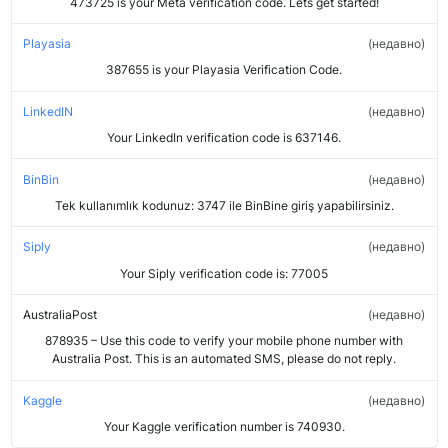
473725 is your Meta verification code. Lets get started!
Playasia
недавно
387655 is your Playasia Verification Code.
LinkedIN
недавно
Your LinkedIn verification code is 637146.
BinBin
недавно
Tek kullanımlık kodunuz: 3747 ile BinBine giriş yapabilirsiniz.
Siply
недавно
Your Siply verification code is: 77005
AustraliaPost
недавно
878935 – Use this code to verify your mobile phone number with
Australia Post. This is an automated SMS, please do not reply.
Kaggle
недавно
Your Kaggle verification number is 740930.