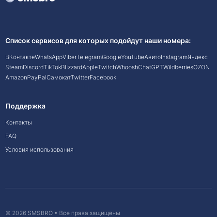
Список сервисов для которых подойдут наши номера:
ВКонтакте
WhatsApp
Viber
Telegram
Google
YouTube
Авито
Instagram
Яндекс
Steam
Discord
TikTok
Blizzard
Apple
Twitch
Whoosh
ChatGPT
Wildberries
OZON
Amazon
PayPal
Самокат
Twitter
Facebook
Поддержка
Контакты
FAQ
Условия использования
© 2026 SMSBRO • Все права защищены