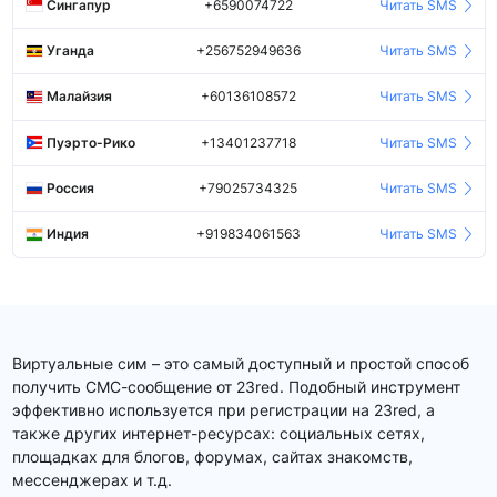
Сингапур
+6590074722
Читать SMS
Уганда
+256752949636
Читать SMS
Малайзия
+60136108572
Читать SMS
Пуэрто-Рико
+13401237718
Читать SMS
Россия
+79025734325
Читать SMS
Индия
+919834061563
Читать SMS
Виртуальные сим – это самый доступный и простой способ
получить СМС-сообщение от 23red. Подобный инструмент
эффективно используется при регистрации на 23red, а
также других интернет-ресурсах: социальных сетях,
площадках для блогов, форумах, сайтах знакомств,
мессенджерах и т.д.