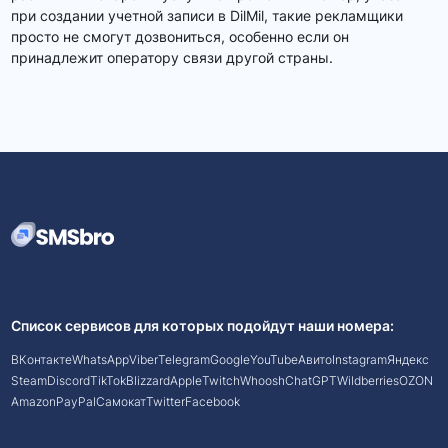
при создании учетной записи в DilMil, такие рекламщики
просто не смогут дозвониться, особенно если он
принадлежит оператору связи другой страны.
Список сервисов для которых подойдут наши номера:
ВКонтакте
WhatsApp
Viber
Telegram
Google
YouTube
Авито
Instagram
Яндекс
Steam
Discord
TikTok
Blizzard
Apple
Twitch
Whoosh
ChatGPT
Wildberries
OZON
Amazon
PayPal
Самокат
Twitter
Facebook