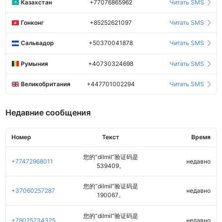
Казахстан
+77076865962
Читать SMS
Гонконг
+85252621097
Читать SMS
Сальвадор
+50370041878
Читать SMS
Румыния
+40730324698
Читать SMS
Великобритания
+447701002294
Читать SMS
Недавние сообщения
Номер
Текст
Время
您的“dilmil”验证码是
+77472968011
недавно
539409。
您的“dilmil”验证码是
+37060257287
недавно
190067。
您的“dilmil”验证码是
+79025734325
недавно