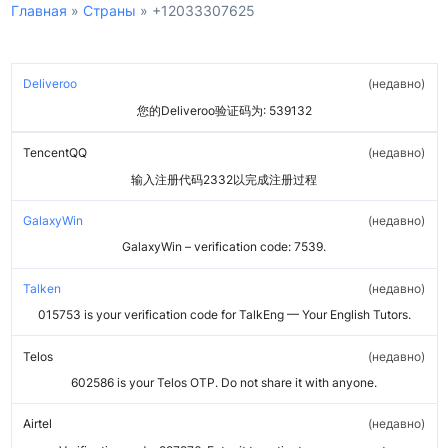
Главная
»
Страны
»
+12033307625
Deliveroo
недавно
您的Deliveroo验证码为: 539132
TencentQQ
недавно
输入注册代码2332以完成注册过程
GalaxyWin
недавно
GalaxyWin – verification code: 7539.
Talken
недавно
015753 is your verification code for TalkEng — Your English Tutors.
Telos
недавно
602586 is your Telos OTP. Do not share it with anyone.
Airtel
недавно