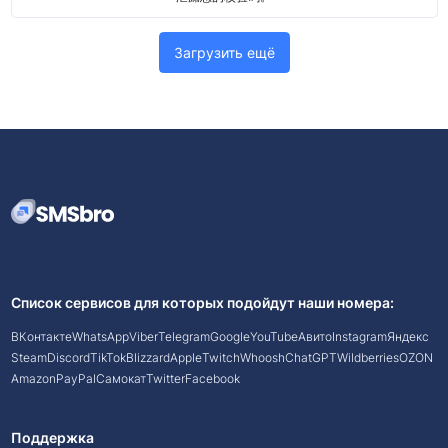
Загрузить ещё
Список сервисов для которых подойдут наши номера:
ВКонтакте
WhatsApp
Viber
Telegram
Google
YouTube
Авито
Instagram
Яндекс
Steam
Discord
TikTok
Blizzard
Apple
Twitch
Whoosh
ChatGPT
Wildberries
OZON
Amazon
PayPal
Самокат
Twitter
Facebook
Поддержка