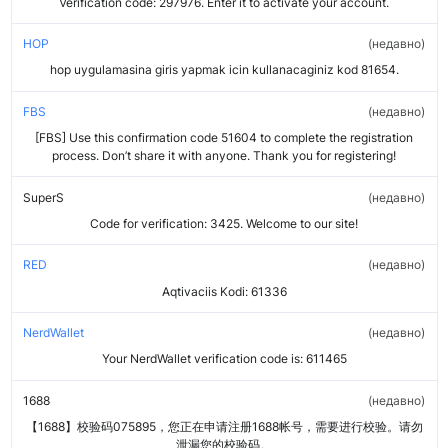
Verification code: 297976. Enter it to activate your account.
HOP
недавно
hop uygulamasina giris yapmak icin kullanacaginiz kod 81654.
FBS
недавно
[FBS] Use this confirmation code 51604 to complete the registration
process. Don’t share it with anyone. Thank you for registering!
SuperS
недавно
Code for verification: 3425. Welcome to our site!
RED
недавно
Aqtivaciis Kodi: 61336
NerdWallet
недавно
Your NerdWallet verification code is: 611465
1688
недавно
【1688】校验码075895，您正在申请注册1688帐号，需要进行校验。请勿
泄漏您的校验码。