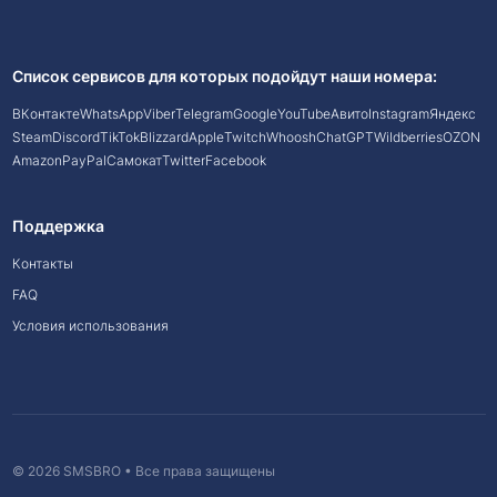
Список сервисов для которых подойдут наши номера:
ВКонтакте
WhatsApp
Viber
Telegram
Google
YouTube
Авито
Instagram
Яндекс
Steam
Discord
TikTok
Blizzard
Apple
Twitch
Whoosh
ChatGPT
Wildberries
OZON
Amazon
PayPal
Самокат
Twitter
Facebook
Поддержка
Контакты
FAQ
Условия использования
© 2026 SMSBRO • Все права защищены