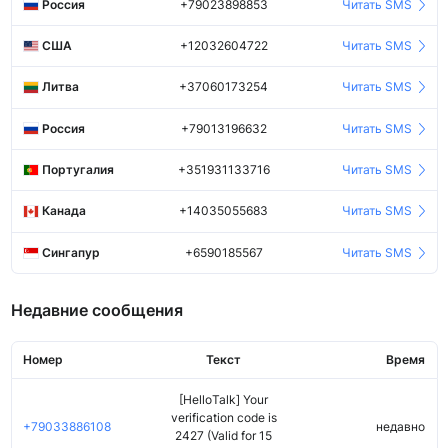
Россия
+79023898853
Читать SMS
США
+12032604722
Читать SMS
Литва
+37060173254
Читать SMS
Россия
+79013196632
Читать SMS
Португалия
+351931133716
Читать SMS
Канада
+14035055683
Читать SMS
Сингапур
+6590185567
Читать SMS
Недавние сообщения
Номер
Текст
Время
[HelloTalk] Your
verification code is
+79033886108
недавно
2427 (Valid for 15