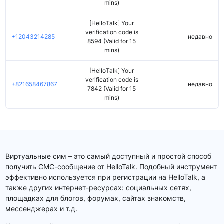
mins)
[HelloTalk] Your
verification code is
+12043214285
недавно
8594 (Valid for 15
mins)
[HelloTalk] Your
verification code is
+821658467867
недавно
7842 (Valid for 15
mins)
Виртуальные сим – это самый доступный и простой способ
получить СМС-сообщение от HelloTalk. Подобный инструмент
эффективно используется при регистрации на HelloTalk, а
также других интернет-ресурсах: социальных сетях,
площадках для блогов, форумах, сайтах знакомств,
мессенджерах и т.д.