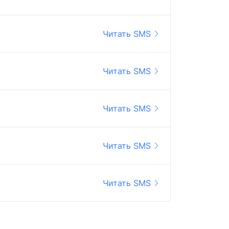
Читать SMS
Читать SMS
Читать SMS
Читать SMS
Читать SMS