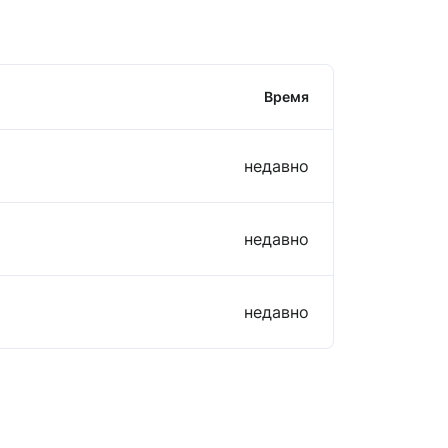
Время
недавно
недавно
недавно