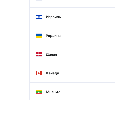
Израиль
Украина
Дания
Канада
Мьянма