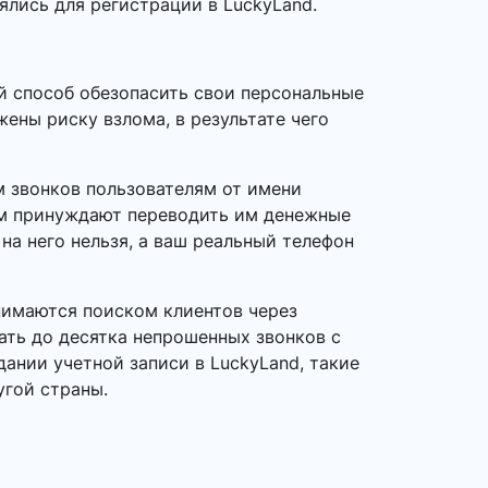
ялись для регистрации в LuckyLand.
й способ обезопасить свои персональные
ены риску взлома, в результате чего
 звонков пользователям от имени
ем принуждают переводить им денежные
на него нельзя, а ваш реальный телефон
нимаются поиском клиентов через
ать до десятка непрошенных звонков с
ании учетной записи в LuckyLand, такие
угой страны.