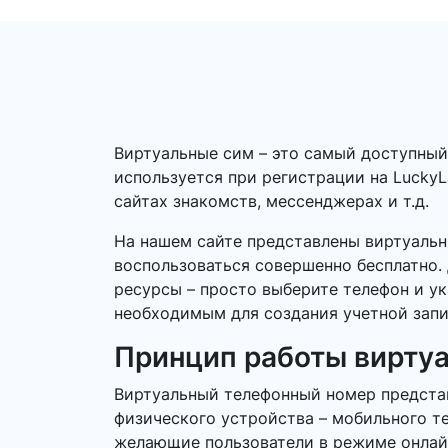
Виртуальные сим – это самый доступный
используется при регистрации на LuckyL
сайтах знакомств, мессенджерах и т.д.
На нашем сайте представлены виртуаль
воспользоваться совершенно бесплатно. 
ресурсы – просто выберите телефон и у
необходимым для создания учетной запи
Принцип работы вирту
Виртуальный телефонный номер представ
физического устройства – мобильного т
желающие пользователи в режиме онлайн.