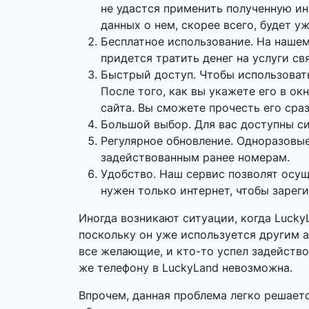
не удастся применить полученную и
данных о нем, скорее всего, будет у
Бесплатное использование. На нашем
придется тратить денег на услуги св
Быстрый доступ. Чтобы использоват
После того, как вы укажете его в о
сайта. Вы сможете прочесть его сраз
Большой выбор. Для вас доступны си
Регулярное обновление. Одноразовые
задействованным ранее номерам.
Удобство. Наш сервис позволят осу
нужен только интернет, чтобы зарег
Иногда возникают ситуации, когда Luck
поскольку он уже используется другим а
все желающие, и кто-то успел задейство
же телефону в LuckyLand невозможна.
Впрочем, данная проблема легко решает