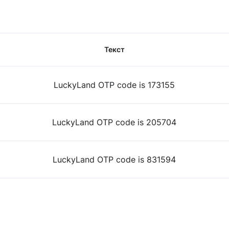
Текст
LuckyLand OTP code is 173155
LuckyLand OTP code is 205704
LuckyLand OTP code is 831594