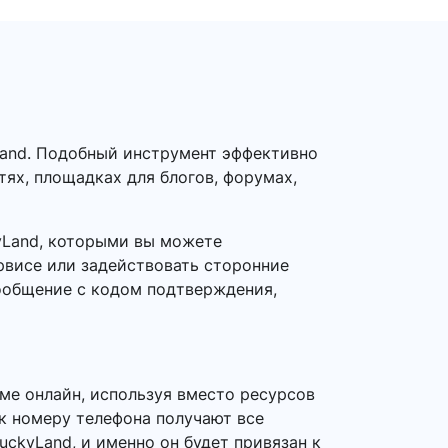
Land. Подобный инструмент эффективно
тях, площадках для блогов, форумах,
yLand, которыми вы можете
рвисе или задействовать сторонние
сообщение с кодом подтверждения,
ме онлайн, используя вместо ресурсов
 к номеру телефона получают все
ckyLand, и именно он будет привязан к