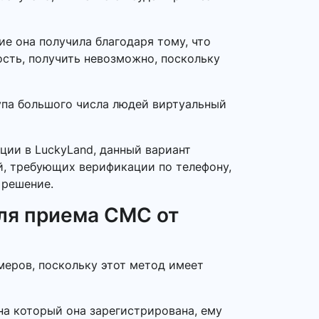
е она получила благодаря тому, что
ость, получить невозможно, поскольку
тупа большого числа людей виртуальный
ции в LuckyLand, данный вариант
ий, требующих верификации по телефону,
 решение.
ля приема СМС от
меров, поскольку этот метод имеет
на который она зарегистрирована, ему