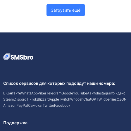
Загрузить ещё
Список сервисов для которых подойдут наши номера:
ВКонтакте
WhatsApp
Viber
Telegram
Google
YouTube
Авито
Instagram
Яндекс
Steam
Discord
TikTok
Blizzard
Apple
Twitch
Whoosh
ChatGPT
Wildberries
OZON
Amazon
PayPal
Самокат
Twitter
Facebook
Поддержка