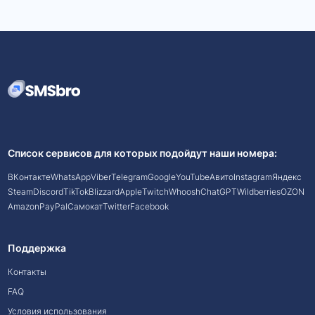
Список сервисов для которых подойдут наши номера:
ВКонтакте
WhatsApp
Viber
Telegram
Google
YouTube
Авито
Instagram
Яндекс
Steam
Discord
TikTok
Blizzard
Apple
Twitch
Whoosh
ChatGPT
Wildberries
OZON
Amazon
PayPal
Самокат
Twitter
Facebook
Поддержка
Контакты
FAQ
Условия использования