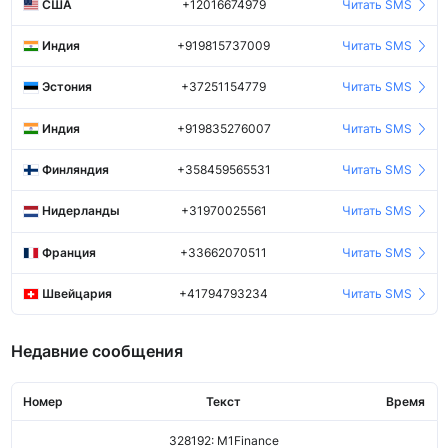
США
+12016674979
Читать SMS
Индия
+919815737009
Читать SMS
Эстония
+37251154779
Читать SMS
Индия
+919835276007
Читать SMS
Финляндия
+358459565531
Читать SMS
Нидерланды
+31970025561
Читать SMS
Франция
+33662070511
Читать SMS
Швейцария
+41794793234
Читать SMS
Недавние сообщения
Номер
Текст
Время
328192: M1Finance