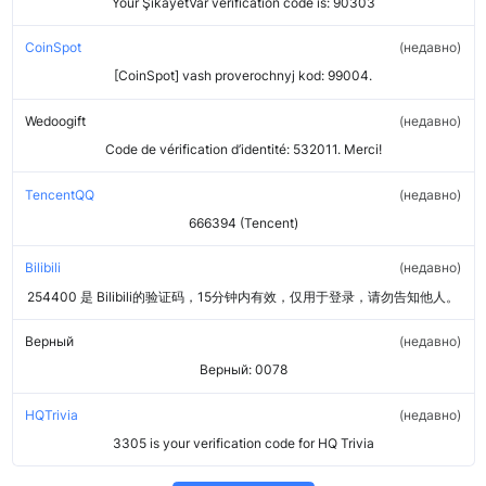
Your ŞikayetVar verification code is: 90303
CoinSpot
недавно
[CoinSpot] vash proverochnyj kod: 99004.
Wedoogift
недавно
Code de vérification d’identité: 532011. Merci!
TencentQQ
недавно
666394 (Tencent)
Bilibili
недавно
254400 是 Bilibili的验证码，15分钟内有效，仅用于登录，请勿告知他人。
Верный
недавно
Верный: 0078
HQTrivia
недавно
3305 is your verification code for HQ Trivia