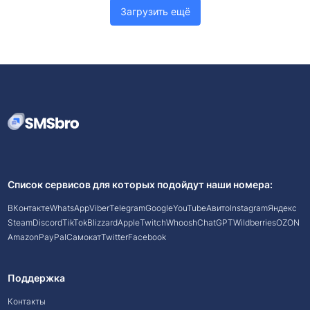
Загрузить ещё
Список сервисов для которых подойдут наши номера:
ВКонтакте
WhatsApp
Viber
Telegram
Google
YouTube
Авито
Instagram
Яндекс
Steam
Discord
TikTok
Blizzard
Apple
Twitch
Whoosh
ChatGPT
Wildberries
OZON
Amazon
PayPal
Самокат
Twitter
Facebook
Поддержка
Контакты