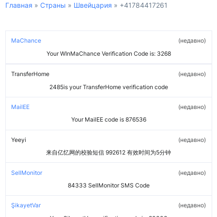
Главная
»
Страны
»
Швейцария
»
+41784417261
MaChance
недавно
Your WInMaChance Verification Code is: 3268
TransferHome
недавно
2485is your TransferHome verification code
MailEE
недавно
Your MailEE code is 876536
Yeeyi
недавно
来自亿忆网的校验短信 992612 有效时间为5分钟
SellMonitor
недавно
84333 SellMonitor SMS Code
ŞikayetVar
недавно