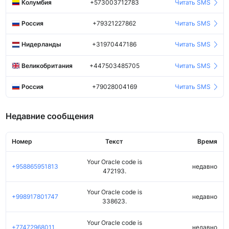
Колумбия
+573003712783
Читать SMS
Россия
+79321227862
Читать SMS
Нидерланды
+31970447186
Читать SMS
Великобритания
+447503485705
Читать SMS
Россия
+79028004169
Читать SMS
Недавние сообщения
Номер
Текст
Время
Your Oracle code is
+958865951813
недавно
472193.
Your Oracle code is
+998917801747
недавно
338623.
Your Oracle code is
+77472968011
недавно