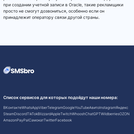
при создании учетной записи в Oracle, такие рекламщики
просто не смогут дозвониться, особенно если он
принадлежит оператору связи другой страны.
Список сервисов для которых подойдут наши номера:
ВКонтакте
WhatsApp
Viber
Telegram
Google
YouTube
Авито
Instagram
Яндекс
Steam
Discord
TikTok
Blizzard
Apple
Twitch
Whoosh
ChatGPT
Wildberries
OZON
Amazon
PayPal
Самокат
Twitter
Facebook